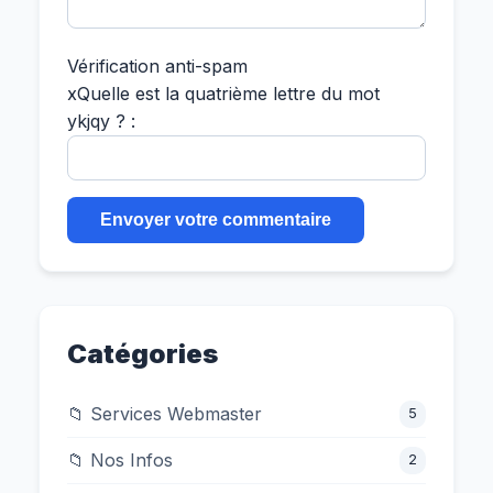
Vérification anti-spam
x
Quelle est la
quatrième
lettre du mot
ykjqy
?
:
Catégories
📁 Services Webmaster
5
📁 Nos Infos
2