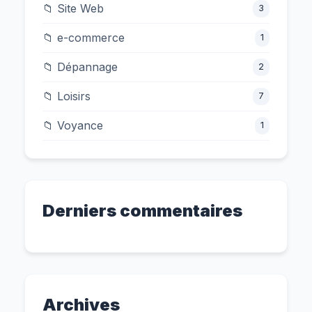
📁 Site Web
3
📁 e-commerce
1
📁 Dépannage
2
📁 Loisirs
7
📁 Voyance
1
Derniers commentaires
Archives