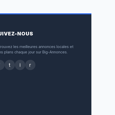
UIVEZ-NOUS
rouvez les meilleures annonces locales et
s plans chaque jour sur Big-Annonces.
f
t
i
r