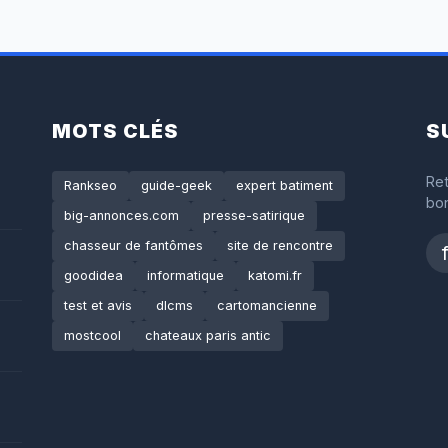
MOTS CLÉS
S
Ret
Rankseo
guide-geek
expert batiment
bon
big-annonces.com
presse-satirique
chasseur de fantômes
site de rencontre
goodidea
informatique
katomi.fr
test et avis
dlcms
cartomancienne
mostcool
chateaux paris antic