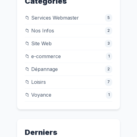
Catégories
📁 Services Webmaster
5
📁 Nos Infos
2
📁 Site Web
3
📁 e-commerce
1
📁 Dépannage
2
📁 Loisirs
7
📁 Voyance
1
Derniers