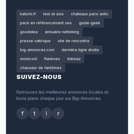
katomi.fr
test et avis
chateaux paris antic
pack en référencement seo
guide-geek
goodidea
annuaire netlinking
presse-satirique
site de rencontre
big-annonces.com
dernière ligne droite
mostcool
Rankseo
linkinaz
chasseur de fantômes
SUIVEZ-NOUS
Retrouvez les meilleures annonces locales et
bons plans chaque jour sur Big-Annonces.
f
t
i
r